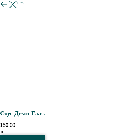
More products
Соус Деми Глас.
150,00
тг.