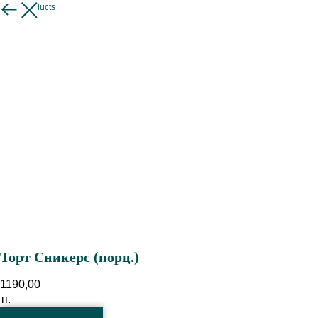
More products
Торт Сникерс (порц.)
1190,00
тг.