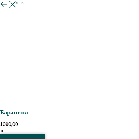
More products
Баранина
1090,00
тг.