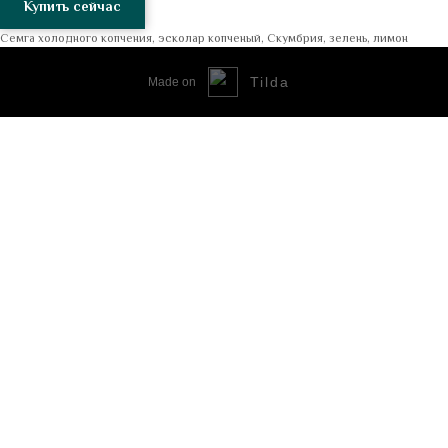
Купить сейчас
Семга холодного копчения, эсколар копченый, Скумбрия, зелень, лимон
Tilda
Made on