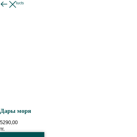
More products
Дары моря
5290,00
тг.