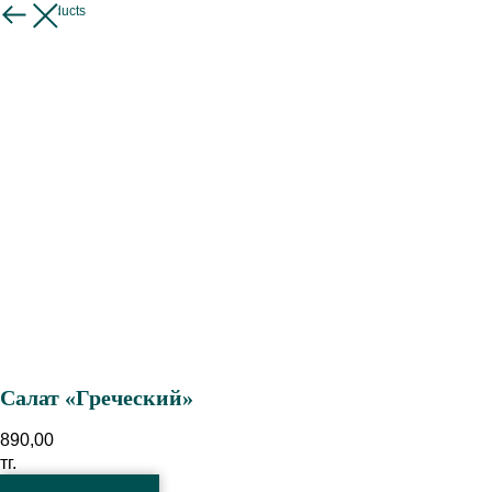
More products
Салат «Греческий»
890,00
тг.